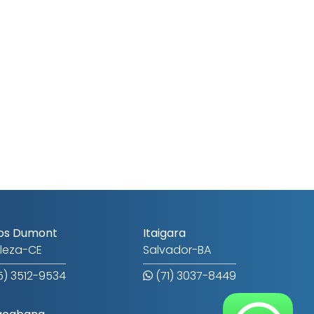
os Dumont
Itaigara
aleza-CE
Salvador-BA
) 3512-9534
(71) 3037-8449