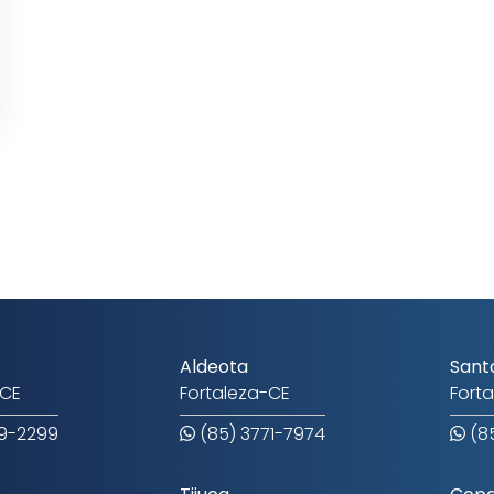
Aldeota
Sant
-CE
Fortaleza-CE
Fort
09-2299
(85) 3771-7974
(85